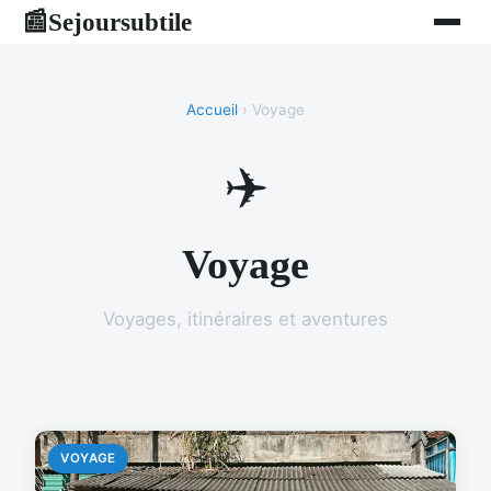
Sejoursubtile
📰
Accueil
› Voyage
✈️
Voyage
Voyages, itinéraires et aventures
VOYAGE